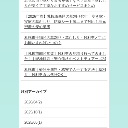
岩見沢市で草刈り業者を探すなら？除草・草むし
りが安くて丁寧なおすすめサービスまとめ
【2026年春】札幌市西区の草刈り代行｜空き家・
実家の草むしり、防草シート施工まで対応！地元
密着の安心業者
札幌市手稲区の草刈り・草むしり・砂利敷どこに
お願いすればいいの？
【札幌市南区常盤】砂利敷き見積り行ってきまし
た！｜現地対応・安心価格のベストティアーズ24
札幌市｜砂利を無料・格安で入手する方法｜草刈
り＋砂利敷きも代行OK！
月別アーカイブ
2026/04(2)
2025/10(1)
2025/05(1)