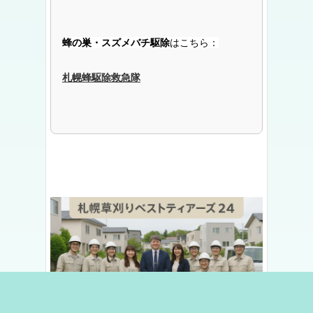
蜂の巣・スズメバチ駆除
はこちら：
札幌蜂駆除救急隊