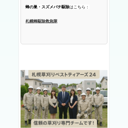
蜂の巣・スズメバチ駆除
はこちら：
札幌蜂駆除救急隊