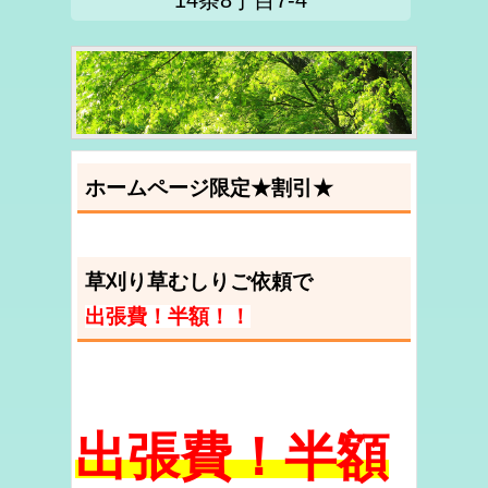
14条8丁目7-4
ホームページ限定★割引★
草刈り草むしりご依頼で
出張費！半額！！
出張費！半額