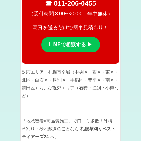
☎ 011-206-0455
（受付時間 8:00〜20:00｜年中無休）
写真を送るだけで簡単見積もり！
LINEで相談する ▶
対応エリア：札幌市全域（中央区・西区・東区・
北区・白石区・厚別区・手稲区・豊平区・南区・
清田区）および近郊エリア（石狩・江別・小樽な
ど）
「地域密着×高品質施工」で口コミ多数！外構・
草刈り・砂利敷きのことなら
札幌草刈りベスト
ティアーズ24
へ。