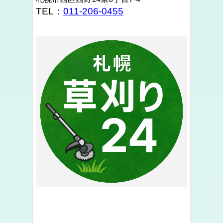
TEL：
011-206-0455