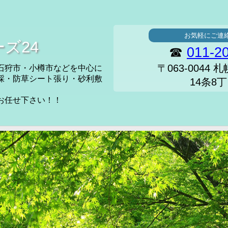
お気軽にご連
ーズ24
☎
011-2
〒063-0044
石狩市・小樽市などを中心に
採・防草シート張り・砂利敷
14条8丁
お任せ下さい！！