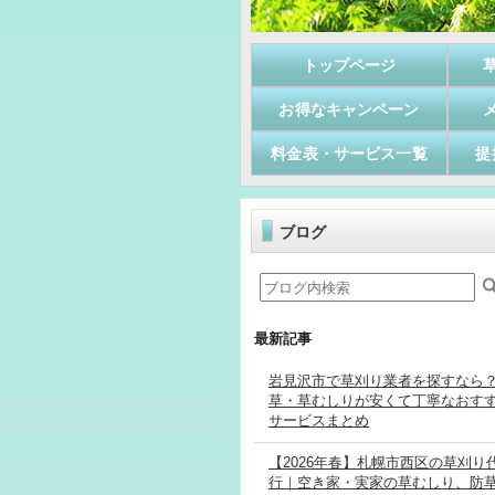
トップページ
お得なキャンペーン
料金表・サービス一覧
提
ブログ
最新記事
岩見沢市で草刈り業者を探すなら
草・草むしりが安くて丁寧なおす
サービスまとめ
【2026年春】札幌市西区の草刈り
行｜空き家・実家の草むしり、防