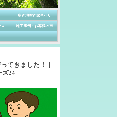
空き地空き家草刈り
セス
施工事例・お客様の声
行ってきました！｜
ズ24