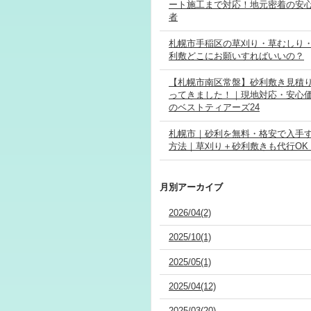
ート施工まで対応！地元密着の安
者
札幌市手稲区の草刈り・草むしり
利敷どこにお願いすればいいの？
【札幌市南区常盤】砂利敷き見積
ってきました！｜現地対応・安心
のベストティアーズ24
札幌市｜砂利を無料・格安で入手
方法｜草刈り＋砂利敷きも代行OK
月別アーカイブ
2026/04(2)
2025/10(1)
2025/05(1)
2025/04(12)
2025/03(20)