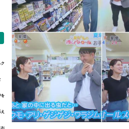
』
らク
な
声を
応え
はお