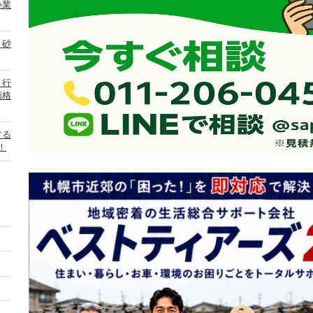
心業
・砂
り行
価格
する
！