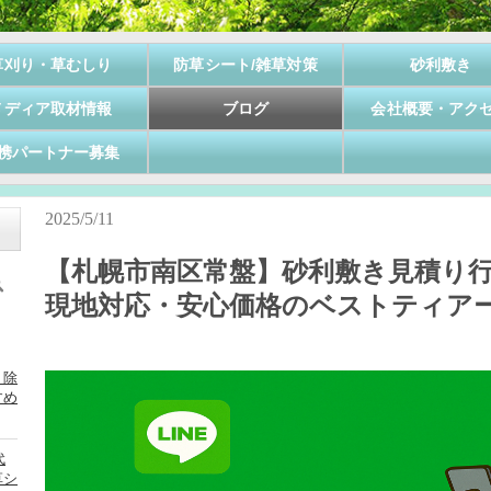
草刈り・草むしり
防草シート/雑草対策
砂利敷き
メディア取材情報
ブログ
会社概要・アク
携パートナー募集
2025/5/11
【札幌市南区常盤】砂利敷き見積り
現地対応・安心価格のベストティアー
？除
すめ
代
草シ